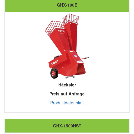
GHX-180E
Häcksler
Preis auf Anfrage
Produktdatenblatt
GHX-1500HST