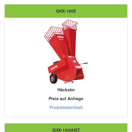
GHX-180E
Häcksler
Preis auf Anfrage
Produktdatenblatt
GHX-1500HST